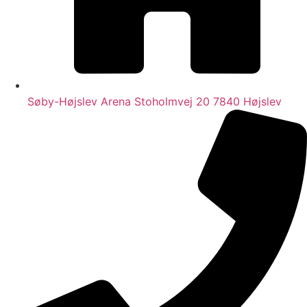
Søby-Højslev Arena Stoholmvej 20 7840 Højslev