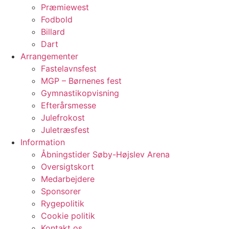
Præmiewest
Fodbold
Billard
Dart
Arrangementer
Fastelavnsfest
MGP – Børnenes fest
Gymnastikopvisning
Efterårsmesse
Julefrokost
Juletræsfest
Information
Åbningstider Søby-Højslev Arena
Oversigtskort
Medarbejdere
Sponsorer
Rygepolitik
Cookie politik
Kontakt os