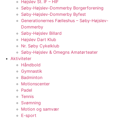
Højslev St. IF – HIF
Søby-Højslev-Dommerby Borgerforening
Søby-Højslev-Dommerby Byfest
Generationernes Fælleshus – Søby-Højslev-
Dommerby
Søby-Højslev Billard
Højslev Dart Klub
Nr. Søby Cykelklub
Søby-Højslev & Omegns Amatørteater
Aktiviteter
Håndbold
Gymnastik
Badminton
Motionscenter
Padel
Tennis
Svømning
Motion og samvær
E-sport