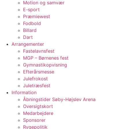
Motion og samvær
E-sport
Præmiewest
Fodbold
Billard
Dart
Arrangementer
Fastelavnsfest
MGP – Børnenes fest
Gymnastikopvisning
Efterårsmesse
Julefrokost
Juletræsfest
Information
Åbningstider Søby-Højslev Arena
Oversigtskort
Medarbejdere
Sponsorer
Rygepolitik