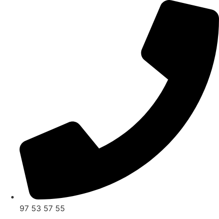
Videre
til
indhold
97 53 57 55