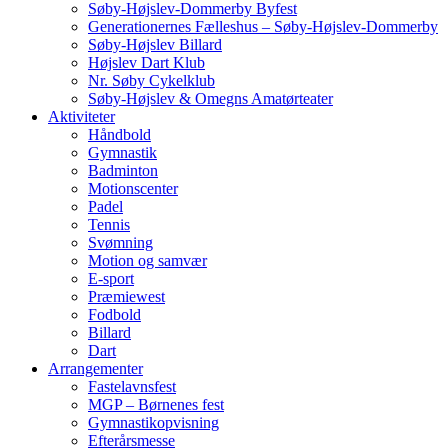
Søby-Højslev-Dommerby Byfest
Generationernes Fælleshus – Søby-Højslev-Dommerby
Søby-Højslev Billard
Højslev Dart Klub
Nr. Søby Cykelklub
Søby-Højslev & Omegns Amatørteater
Aktiviteter
Håndbold
Gymnastik
Badminton
Motionscenter
Padel
Tennis
Svømning
Motion og samvær
E-sport
Præmiewest
Fodbold
Billard
Dart
Arrangementer
Fastelavnsfest
MGP – Børnenes fest
Gymnastikopvisning
Efterårsmesse