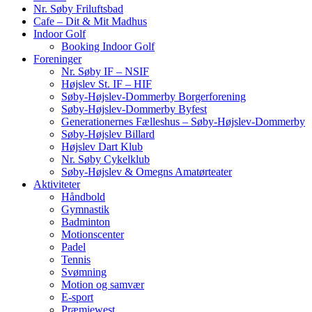
Nr. Søby Friluftsbad
Cafe – Dit & Mit Madhus
Indoor Golf
Booking Indoor Golf
Foreninger
Nr. Søby IF – NSIF
Højslev St. IF – HIF
Søby-Højslev-Dommerby Borgerforening
Søby-Højslev-Dommerby Byfest
Generationernes Fælleshus – Søby-Højslev-Dommerby
Søby-Højslev Billard
Højslev Dart Klub
Nr. Søby Cykelklub
Søby-Højslev & Omegns Amatørteater
Aktiviteter
Håndbold
Gymnastik
Badminton
Motionscenter
Padel
Tennis
Svømning
Motion og samvær
E-sport
Præmiewest