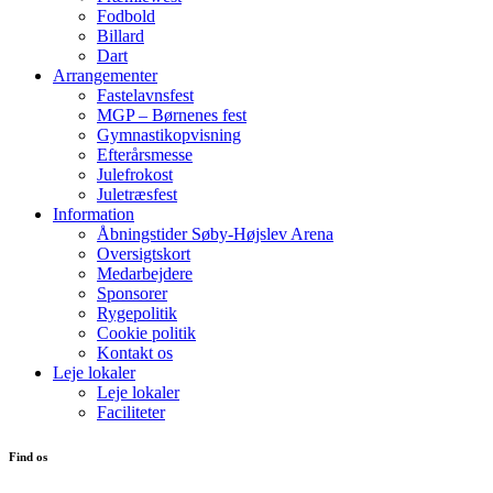
Fodbold
Billard
Dart
Arrangementer
Fastelavnsfest
MGP – Børnenes fest
Gymnastikopvisning
Efterårsmesse
Julefrokost
Juletræsfest
Information
Åbningstider Søby-Højslev Arena
Oversigtskort
Medarbejdere
Sponsorer
Rygepolitik
Cookie politik
Kontakt os
Leje lokaler
Leje lokaler
Faciliteter
Find os