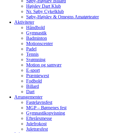
Søby-Højslev Billard
Højslev Dart Klub
Nr. Søby Cykelklub
Søby-Højslev & Omegns Amatørteater
Aktiviteter
Håndbold
Gymnastik
Badminton
Motionscenter
Padel
Tennis
Svømning
Motion og samvær
E-sport
Præmiewest
Fodbold
Billard
Dart
Arrangementer
Fastelavnsfest
MGP – Børnenes fest
Gymnastikopvisning
Efterårsmesse
Julefrokost
Juletræsfest