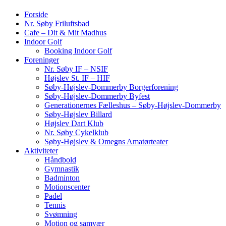
Forside
Nr. Søby Friluftsbad
Cafe – Dit & Mit Madhus
Indoor Golf
Booking Indoor Golf
Foreninger
Nr. Søby IF – NSIF
Højslev St. IF – HIF
Søby-Højslev-Dommerby Borgerforening
Søby-Højslev-Dommerby Byfest
Generationernes Fælleshus – Søby-Højslev-Dommerby
Søby-Højslev Billard
Højslev Dart Klub
Nr. Søby Cykelklub
Søby-Højslev & Omegns Amatørteater
Aktiviteter
Håndbold
Gymnastik
Badminton
Motionscenter
Padel
Tennis
Svømning
Motion og samvær