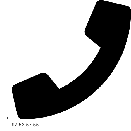
Videre
til
indhold
97 53 57 55