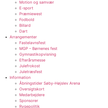
Motion og samvær
E-sport
Præmiewest
Fodbold
Billard
Dart
Arrangementer
Fastelavnsfest
MGP – Børnenes fest
Gymnastikopvisning
Efterårsmesse
Julefrokost
Juletræsfest
Information
Åbningstider Søby-Højslev Arena
Oversigtskort
Medarbejdere
Sponsorer
Rygepolitik