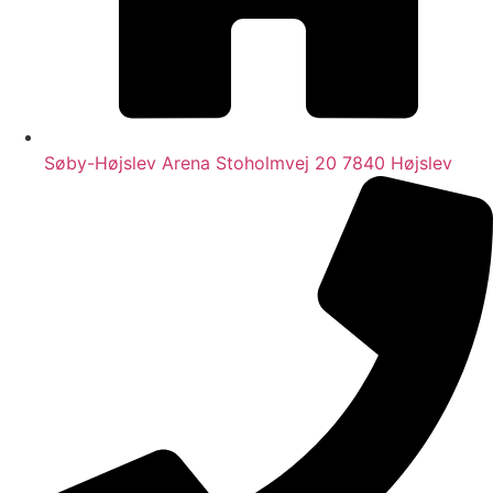
Søby-Højslev Arena Stoholmvej 20 7840 Højslev