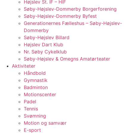
Højslev St. IF – HIF
Søby-Højslev-Dommerby Borgerforening
Søby-Højslev-Dommerby Byfest
Generationernes Fælleshus – Søby-Højslev-
Dommerby
Søby-Højslev Billard
Højslev Dart Klub
Nr. Søby Cykelklub
Søby-Højslev & Omegns Amatørteater
Aktiviteter
Håndbold
Gymnastik
Badminton
Motionscenter
Padel
Tennis
Svømning
Motion og samvær
E-sport