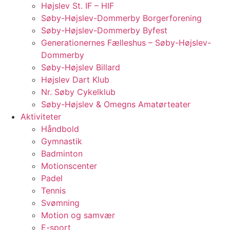
Højslev St. IF – HIF
Søby-Højslev-Dommerby Borgerforening
Søby-Højslev-Dommerby Byfest
Generationernes Fælleshus – Søby-Højslev-
Dommerby
Søby-Højslev Billard
Højslev Dart Klub
Nr. Søby Cykelklub
Søby-Højslev & Omegns Amatørteater
Aktiviteter
Håndbold
Gymnastik
Badminton
Motionscenter
Padel
Tennis
Svømning
Motion og samvær
E-sport