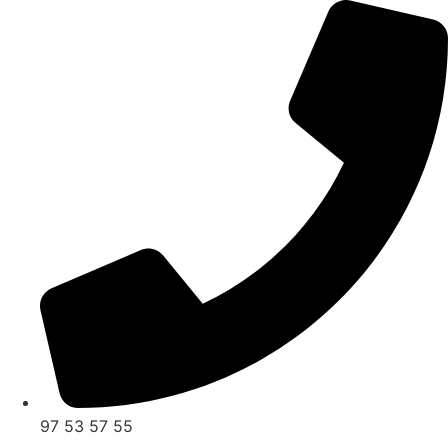
Videre
til
indhold
97 53 57 55