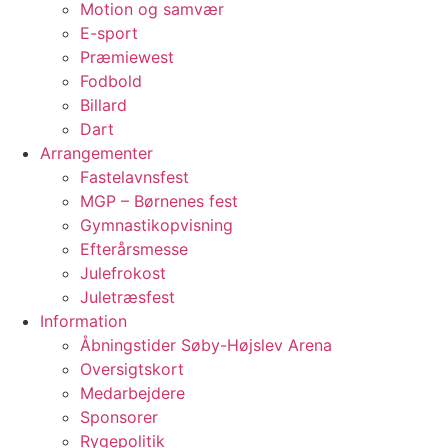
Motion og samvær
E-sport
Præmiewest
Fodbold
Billard
Dart
Arrangementer
Fastelavnsfest
MGP – Børnenes fest
Gymnastikopvisning
Efterårsmesse
Julefrokost
Juletræsfest
Information
Åbningstider Søby-Højslev Arena
Oversigtskort
Medarbejdere
Sponsorer
Rygepolitik