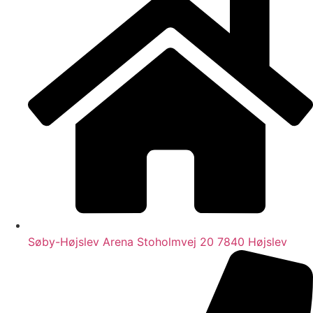
Søby-Højslev Arena Stoholmvej 20 7840 Højslev